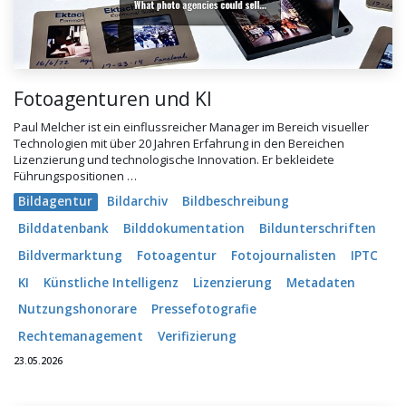
Fotoagenturen und KI
Paul Melcher ist ein einflussreicher Manager im Bereich visueller
Technologien mit über 20 Jahren Erfahrung in den Bereichen
Lizenzierung und technologische Innovation. Er bekleidete
Führungspositionen …
Bildagentur
Bildarchiv
Bildbeschreibung
Bilddatenbank
Bilddokumentation
Bildunterschriften
Bildvermarktung
Fotoagentur
Fotojournalisten
IPTC
KI
Künstliche Intelligenz
Lizenzierung
Metadaten
Nutzungshonorare
Pressefotografie
Rechtemanagement
Verifizierung
23.05.2026